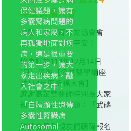
保健議題，讓有
年度祈福大會
多囊腎病問題的
親愛的多囊腎腎友協會會
病人和家屬，不
員、親友，大家平安！
再孤獨地面對疾
病，這是很重要
協會訂於114年12月14日
的第一步，讓大
(日）舉辦【公益醫學講座
家走出疾病，融
暨114年度祈福大會】
入社會之中！
感謝高芷華醫師特別為大家
預備教導重要課題：「武磷
「自體顯性遺傳
大會」。
多囊性腎贜病
敬請會員和親友們踴躍報名
Autosomal