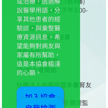
市濟南路一段2之1號4樓)
或治療，透過解
時間：12月14日下午3:00-
說醫學用語，分
5:00 活動
享其他患者的經
報名連絡電話：
驗談，與彙整醫
0965511138 王秘書
療資源訊息，希
望能夠對病友與
活動內容 ：
家屬有所幫助，
14:00 開始報到
這是本協會粗淺
15:00大會開始
的心願。
社團法人中華民國多囊腎友
協會
加入協會
理事長 高芷華 暨全體理監
自我檢測