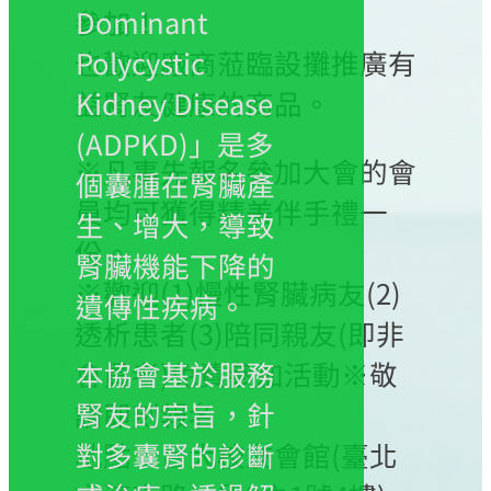
參加！
Dominant
也歡迎廠商蒞臨設攤推廣有
Polycystic
益腎友健康的商品。
Kidney Disease
(ADPKD)」是多
※凡事先報名參加大會的會
個囊腫在腎臟產
員均可獲得精美伴手禮一
生、增大，導致
份。
腎臟機能下降的
※歡迎(1)慢性腎臟病友(2)
遺傳性疾病。
透析患者(3)陪同親友(即非
會員者)免費參加活動※敬
本協會基於服務
請即刻報名
腎友的宗旨，針
地點：台大校友會館(臺北
對多囊腎的診斷