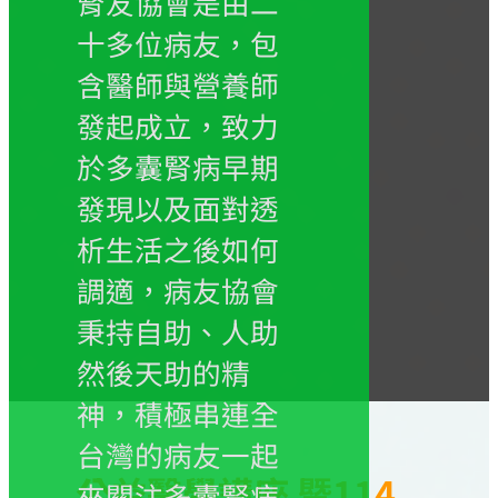
腎友協會是由二
十多位病友，包
含醫師與營養師
發起成立，致力
於多囊腎病早期
發現以及面對透
析生活之後如何
調適，病友協會
秉持自助、人助
然後天助的精
神，積極串連全
台灣的病友一起
公益醫學講座 暨114
來關注多囊腎病