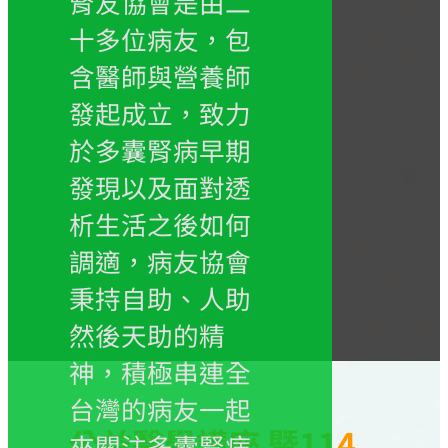
腎友協會是由二
十多位病友，包
含醫師與營養師
發起成立，致力
於多囊腎病早期
發現以及面對透
析生活之後如何
調適，病友協會
秉持自助、人助
然後天助的精
神，積極串連全
台灣的病友一起
公益醫學講座 暨114
來關注多囊腎病