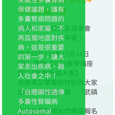
保健議題，讓有
年度祈福大會
多囊腎病問題的
親愛的多囊腎腎友協會會
病人和家屬，不
員、親友，大家平安！
再孤獨地面對疾
病，這是很重要
協會訂於114年12月14日
的第一步，讓大
(日）舉辦【公益醫學講座
家走出疾病，融
暨114年度祈福大會】
入社會之中！
感謝高芷華醫師特別為大家
預備教導重要課題：「武磷
「自體顯性遺傳
大會」。
多囊性腎贜病
敬請會員和親友們踴躍報名
Autosomal