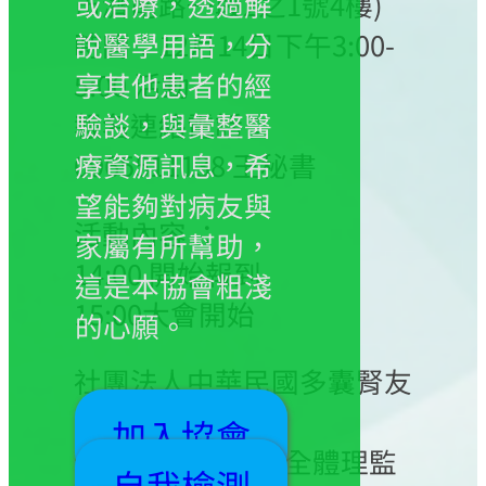
市濟南路一段2之1號4樓)
或治療，透過解
時間：12月14日下午3:00-
說醫學用語，分
5:00 活動
享其他患者的經
報名連絡電話：
驗談，與彙整醫
0965511138 王秘書
療資源訊息，希
望能夠對病友與
活動內容 ：
家屬有所幫助，
14:00 開始報到
這是本協會粗淺
15:00大會開始
的心願。
社團法人中華民國多囊腎友
協會
加入協會
理事長 高芷華 暨全體理監
自我檢測