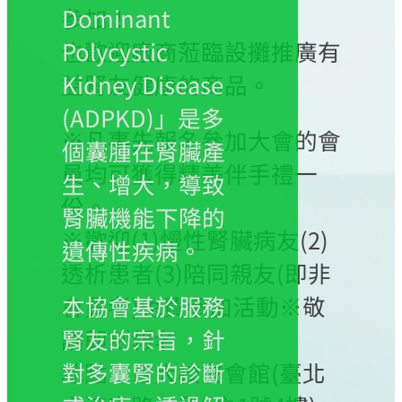
參加！
Dominant
也歡迎廠商蒞臨設攤推廣有
Polycystic
益腎友健康的商品。
Kidney Disease
(ADPKD)」是多
※凡事先報名參加大會的會
個囊腫在腎臟產
員均可獲得精美伴手禮一
生、增大，導致
份。
腎臟機能下降的
※歡迎(1)慢性腎臟病友(2)
遺傳性疾病。
透析患者(3)陪同親友(即非
會員者)免費參加活動※敬
本協會基於服務
請即刻報名
腎友的宗旨，針
地點：台大校友會館(臺北
對多囊腎的診斷