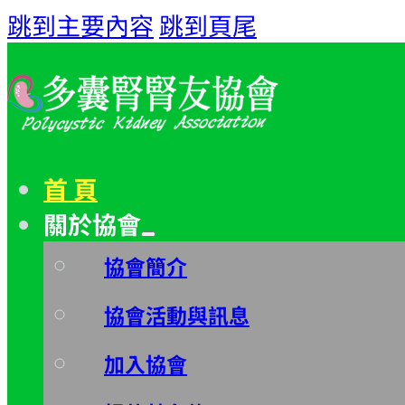
跳到主要內容
跳到頁尾
首 頁
關於協會
協會簡介
協會活動與訊息
加入協會