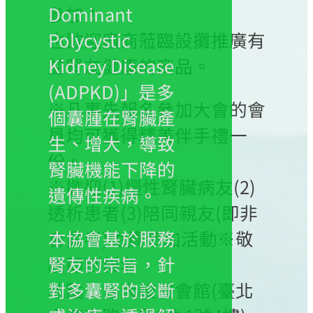
參加！
Dominant
也歡迎廠商蒞臨設攤推廣有
Polycystic
益腎友健康的商品。
Kidney Disease
(ADPKD)」是多
※凡事先報名參加大會的會
個囊腫在腎臟產
員均可獲得精美伴手禮一
生、增大，導致
份。
腎臟機能下降的
※歡迎(1)慢性腎臟病友(2)
遺傳性疾病。
透析患者(3)陪同親友(即非
會員者)免費參加活動※敬
本協會基於服務
請即刻報名
腎友的宗旨，針
地點：台大校友會館(臺北
對多囊腎的診斷