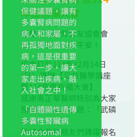
保健議題，讓有
年度祈福大會
多囊腎病問題的
親愛的多囊腎腎友協會會
病人和家屬，不
員、親友，大家平安！
再孤獨地面對疾
病，這是很重要
協會訂於114年12月14日
的第一步，讓大
(日）舉辦【公益醫學講座
家走出疾病，融
暨114年度祈福大會】
入社會之中！
感謝高芷華醫師特別為大家
預備教導重要課題：「武磷
「自體顯性遺傳
大會」。
多囊性腎贜病
敬請會員和親友們踴躍報名
Autosomal