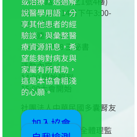
市濟南路一段2之1號4樓)
或治療，透過解
時間：12月14日下午3:00-
說醫學用語，分
5:00 活動
享其他患者的經
報名連絡電話：
驗談，與彙整醫
0965511138 王秘書
療資源訊息，希
望能夠對病友與
活動內容 ：
家屬有所幫助，
14:00 開始報到
這是本協會粗淺
15:00大會開始
的心願。
社團法人中華民國多囊腎友
協會
加入協會
理事長 高芷華 暨全體理監
自我檢測