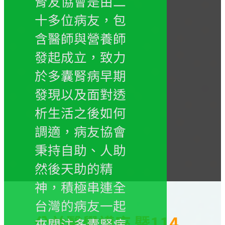
腎友協會是由二
十多位病友，包
含醫師與營養師
發起成立，致力
於多囊腎病早期
發現以及面對透
析生活之後如何
調適，病友協會
秉持自助、人助
然後天助的精
神，積極串連全
台灣的病友一起
公益醫學講座 暨114
來關注多囊腎病