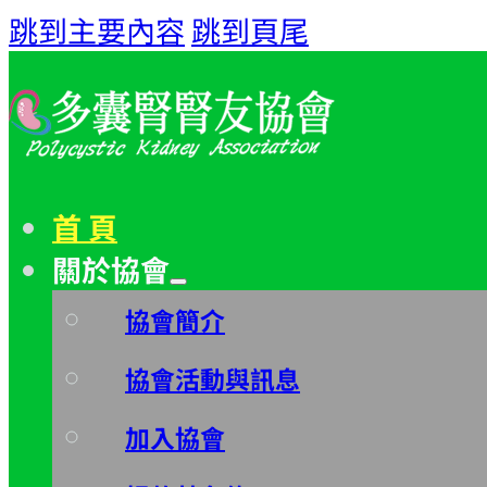
跳到主要內容
跳到頁尾
首 頁
關於協會
協會簡介
協會活動與訊息
加入協會