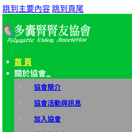
跳到主要內容
跳到頁尾
首 頁
關於協會
協會簡介
協會活動與訊息
加入協會