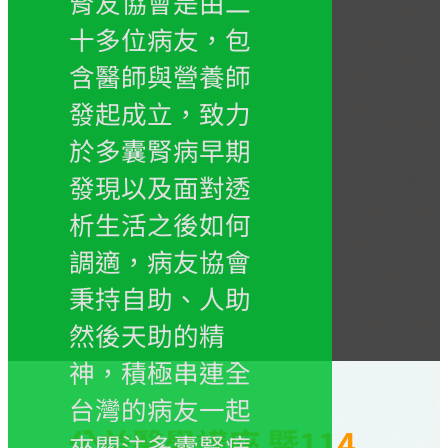
腎友協會是由二
十多位病友，包
含醫師與營養師
發起成立，致力
於多囊腎病早期
發現以及面對透
析生活之後如何
調適，病友協會
秉持自助、人助
然後天助的精
神，積極串連全
台灣的病友一起
公益醫學講座 暨114
來關注多囊腎病