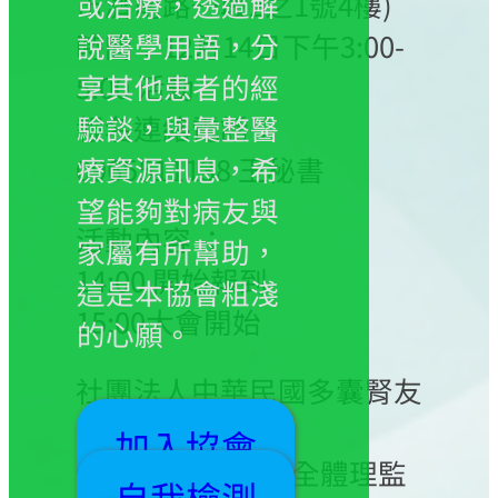
市濟南路一段2之1號4樓)
或治療，透過解
時間：12月14日下午3:00-
說醫學用語，分
5:00 活動
享其他患者的經
報名連絡電話：
驗談，與彙整醫
0965511138 王秘書
療資源訊息，希
望能夠對病友與
活動內容 ：
家屬有所幫助，
14:00 開始報到
這是本協會粗淺
15:00大會開始
的心願。
社團法人中華民國多囊腎友
協會
加入協會
理事長 高芷華 暨全體理監
自我檢測