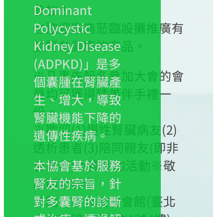
參加！
Dominant
也歡迎廠商蒞臨設攤推廣有
Polycystic
益腎友健康的商品。
Kidney Disease
(ADPKD)」是多
※凡事先報名參加大會的會
個囊腫在腎臟產
員均可獲得精美伴手禮一
生、增大，導致
份。
腎臟機能下降的
※歡迎(1)慢性腎臟病友(2)
遺傳性疾病。
透析患者(3)陪同親友(即非
會員者)免費參加活動※敬
本協會基於服務
請即刻報名
腎友的宗旨，針
地點：台大校友會館(臺北
對多囊腎的診斷