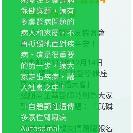
保健議題，讓有
年度祈福大會
多囊腎病問題的
親愛的多囊腎腎友協會會
病人和家屬，不
員、親友，大家平安！
再孤獨地面對疾
病，這是很重要
協會訂於114年12月14日
的第一步，讓大
(日）舉辦【公益醫學講座
家走出疾病，融
暨114年度祈福大會】
入社會之中！
感謝高芷華醫師特別為大家
預備教導重要課題：「武磷
「自體顯性遺傳
大會」。
多囊性腎贜病
敬請會員和親友們踴躍報名
Autosomal