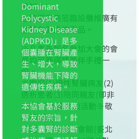
參加！
Dominant
也歡迎廠商蒞臨設攤推廣有
Polycystic
益腎友健康的商品。
Kidney Disease
(ADPKD)」是多
※凡事先報名參加大會的會
個囊腫在腎臟產
員均可獲得精美伴手禮一
生、增大，導致
份。
腎臟機能下降的
※歡迎(1)慢性腎臟病友(2)
遺傳性疾病。
透析患者(3)陪同親友(即非
會員者)免費參加活動※敬
本協會基於服務
請即刻報名
腎友的宗旨，針
地點：台大校友會館(臺北
對多囊腎的診斷