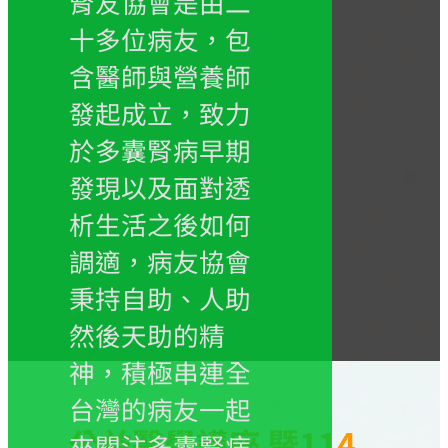
腎友協會是由二
十多位病友，包
含醫師與營養師
發起成立，致力
於多囊腎病早期
發現以及面對透
析生活之後如何
調適，病友協會
秉持自助、人助
然後天助的精
神，積極串連全
台灣的病友一起
公益醫學講座 暨114
來關注多囊腎病