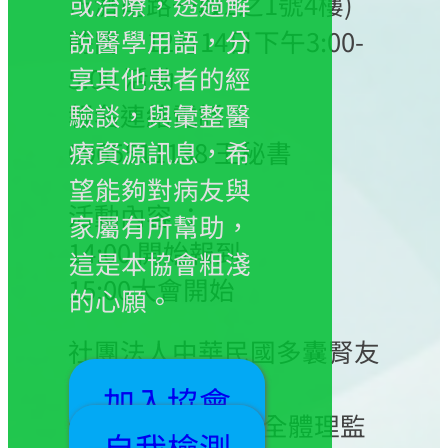
市濟南路一段2之1號4樓)
或治療，透過解
時間：12月14日下午3:00-
說醫學用語，分
5:00 活動
享其他患者的經
報名連絡電話：
驗談，與彙整醫
0965511138 王秘書
療資源訊息，希
望能夠對病友與
活動內容 ：
家屬有所幫助，
14:00 開始報到
這是本協會粗淺
15:00大會開始
的心願。
社團法人中華民國多囊腎友
協會
加入協會
理事長 高芷華 暨全體理監
自我檢測