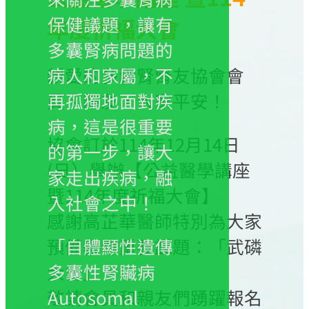
保健議題，讓有
年度祈福大會
多囊腎病問題的
親愛的多囊腎腎友協會會
病人和家屬，不
員、親友，大家平安！
再孤獨地面對疾
病，這是很重要
協會訂於114年12月14日
的第一步，讓大
(日）舉辦【公益醫學講座
家走出疾病，融
暨114年度祈福大會】
入社會之中！
感謝高芷華醫師特別為大家
預備教導重要課題：「武磷
「自體顯性遺傳
大會」。
多囊性腎贜病
敬請會員和親友們踴躍報名
Autosomal