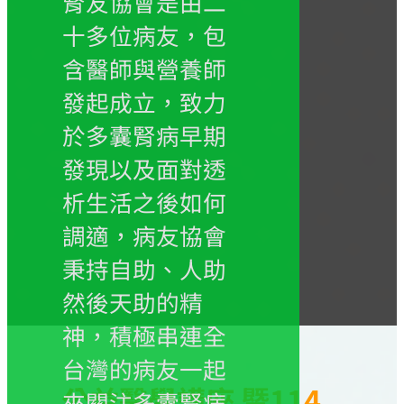
腎友協會是由二
十多位病友，包
含醫師與營養師
發起成立，致力
於多囊腎病早期
發現以及面對透
析生活之後如何
調適，病友協會
秉持自助、人助
然後天助的精
神，積極串連全
台灣的病友一起
公益醫學講座 暨114
來關注多囊腎病