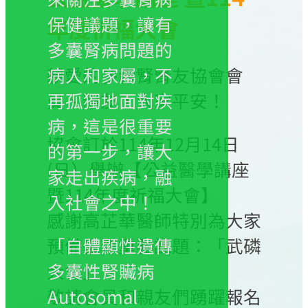
保健議題，讓有
年度祈福大會
多囊腎病問題的
親愛的多囊腎腎友協會會
病人和家屬，不
員、親友，大家平安！
再孤獨地面對疾
病，這是很重要
協會訂於114年12月14日
的第一步，讓大
(日）舉辦【公益醫學講座
家走出疾病，融
暨114年度祈福大會】
入社會之中！
感謝高芷華醫師特別為大家
預備教導重要課題：「武磷
「自體顯性遺傳
大會」。
多囊性腎贜病
敬請會員和親友們踴躍報名
Autosomal