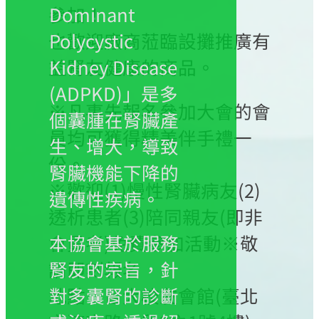
參加！
Dominant
也歡迎廠商蒞臨設攤推廣有
Polycystic
益腎友健康的商品。
Kidney Disease
(ADPKD)」是多
※凡事先報名參加大會的會
個囊腫在腎臟產
員均可獲得精美伴手禮一
生、增大，導致
份。
腎臟機能下降的
※歡迎(1)慢性腎臟病友(2)
遺傳性疾病。
透析患者(3)陪同親友(即非
會員者)免費參加活動※敬
本協會基於服務
請即刻報名
腎友的宗旨，針
地點：台大校友會館(臺北
對多囊腎的診斷